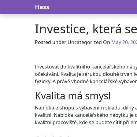
Skip to content
Hass
Investice, která se
Posted under Uncategorized On
May 20, 20
Investovat do kvalitního
kancelářského náb
očekávání. Kvalita je zárukou dlouhé trvanliv
fyzicky. A právě vhodné kancelářské vybave
Kvalita má smysl
Nabídka e-shopu s vybavením skladu, dílny 
kvalitní. Nabídka kancelářského nábytku je d
kvalitní pracoviště, kde se budete cítit pří