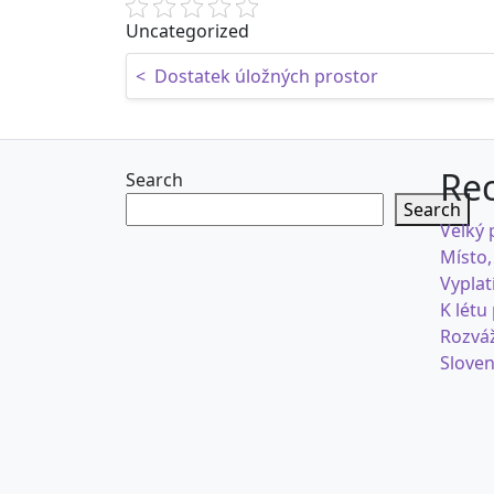
Uncategorized
Post navigation
<
Dostatek úložných prostor
Rec
Search
Search
Velký 
Místo,
Vyplat
K létu
Rozváž
Sloven