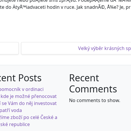
onujete nebo poÅ¡lete sms zprÃ¡vu. PodepÃ­Å¡eme dÅ¯leÅ¾
¡te do ÄtyÅ™iadvaceti hodin v ruce. Jak snadnÃ©, Å¾e? Je, 
Velký výběr krásných sp
ent Posts
Recent
Comments
pomocník v ordinaci
 kde je možné přenocovat
No comments to show.
í se Vám do něj investovat
 patří voda
íme zboží po celé České a
ské republice