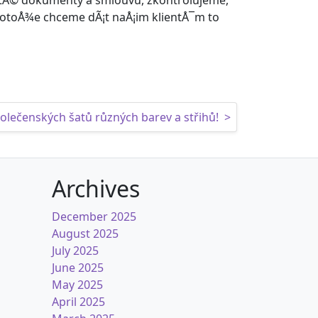
itÃ© dokumenty a smlouvu, zkontrolujeme,
protoÅ¾e chceme dÃ¡t naÅ¡im klientÅ¯m to
olečenských šatů různých barev a střihů!
>
Archives
December 2025
August 2025
July 2025
June 2025
May 2025
April 2025