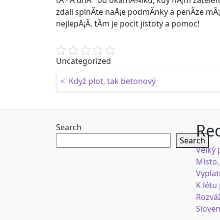
tÅ™Ã­ dnÅ¯ od okamÅ¾iku, kdy nÃ¡m zatelef
zdali splnÃ­te naÅ¡e podmÃ­nky a penÃ­ze mÃ
nejlepÅ¡Ã­, tÃ­m je pocit jistoty a pomoc!
Uncategorized
Post navigation
<
Když plot, tak betonový
Rec
Search
Search
Velký 
Místo,
Vyplat
K létu
Rozváž
Sloven