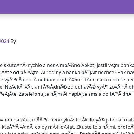
2023
2024
By
 skuteÄnÄ› rychle a nenÃ­ moÅ¾no Äekat, jestli vÃ¡m banka Ã
jÄÃ­te od pÅ™Ã¡tel Äi rodiny a banka pÅ¯jÄit nechce? Pak 
hle vyÅ™eÅ¡eno. A nebude problÃ©m s tÃ­m, na co chcete penÃ
e! NeÄekÃ¡ vÃ¡s ani Å¾Ã¡dnÃ© zdlouhavÃ© vyÅ™izovÃ¡nÃ­ o
eÅ¡Ã­te. Zatelefonujte nÃ¡m Äi napiÅ¡te sms a do tÅ™Ã­ dnÅ¯
vnou na vÄ›c, mÃ­Å™it neomylnÄ› k cÃ­li. KdyÅ¾ jste na to a
kteÅ™Ã­ vÄ›dÃ­, co by mÄ›li dÄ›lat. Zkuste to s nÃ¡mi, protoÅ