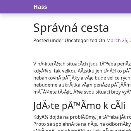
Skip to content
Hass
Správná cesta
March 20, 
Posted under Uncategorized On
March 25, 
V nÄ›kterÃ½ch situacÃ­ch jsou tÅ™eba penÃ­ze
kdyÅ¾ si tak velkou ÄÃ¡stku jen tÄ›Å¾ko pÅ¯
nebankovnÃ­ pÅ¯jÄky
a vÅ¡e bude velice ryc
nebudeme a zkrÃ¡tka vÃ¡m penÃ­ze pÅ¯jÄÃ­m
mÅ¯Å¾ete tÄ›Å¡it, Å¾e svou situaci brzy vyÅ™
JdÄ›te pÅ™Ã­mo k cÃ­li
KdyÅ¾ dojde na problÃ©my, je tÅ™eba jÃ­t ro
Proto se spolehnÄ›te na nÃ¡s, na odbornÃ­ky, 