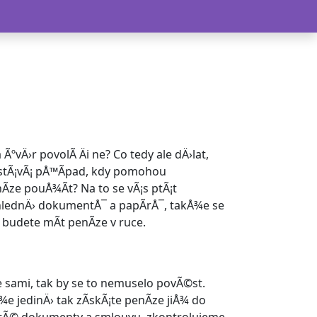
ºvÄ›r povolÃ­ Äi ne? Co tedy ale dÄ›lat,
nastÃ¡vÃ¡ pÅ™Ã­pad, kdy pomohou
­ze pouÅ¾Ã­t? Na to se vÃ¡s ptÃ¡t
hlednÄ› dokumentÅ¯ a papÃ­rÅ¯, takÅ¾e se
 budete mÃ­t penÃ­ze v ruce.
le sami, tak by se to nemuselo povÃ©st.
¾e jedinÄ› tak zÃ­skÃ¡te penÃ­ze jiÅ¾ do