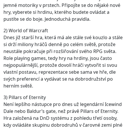
jemné motoriky v prstech. Připojíte se do nějaké nové
hry, vyberete si hrdinu, kterého budete ovládat a
pustíte se do boje. Jednoduchá pravidla.
2) World of Warcraft
Dnes již starší hra, která má ale stále své kouzlo a stále
si drží miliony hráčů denně po celém světě, protože
neustále pokračuje při rozšiřování svého RPG světa.
Role playing games, tedy hry na hrdiny, jsou často
nejpopulárnější, protože dovolí hráči vytvořit si svou
vlastní postavu, reprezentace sebe sama ve hře, dle
svých preferencí a vydávat se na dobrodružství po
herním světě.
3) Pillars of Eternity
Není lepšího nástupce pro dnes už legendární Icewind
Dale nebo Baldur’s gate, než právě Pillars of Eternity.
Hra založená na DnD systému z pohledu třetí osoby,
kdy ovládáte skupinu dobrodruhů v čarovné zemi plné