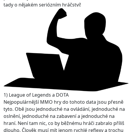
tady o nějakém seriózním hráčství!
1) League of Legends a DOTA
Nejpopulárnější MMO hry do tohoto data jsou přesně
tyto. Obě jsou jednoduché na ovládání, jednoduché na
oslnění, jednoduché na zabavení a jednoduché na
hraní. Není tam nic, co by běžnému hráči zabralo příliš
dlouho. Člověk musí mít jenom rychlé reflexy a trochu