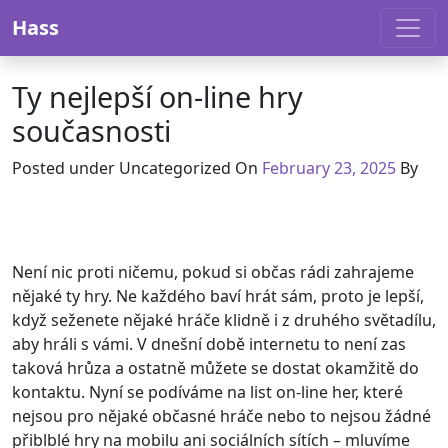
Skip to content
Hass
Ty nejlepší on-line hry
současnosti
Posted under Uncategorized On
February 23, 2025
By
Není nic proti ničemu, pokud si občas rádi zahrajeme
nějaké ty hry. Ne každého baví hrát sám, proto je lepší,
když seženete nějaké hráče klidně i z druhého světadílu,
aby hráli s vámi. V dnešní době internetu to není zas
taková hrůza a ostatně můžete se dostat okamžitě do
kontaktu. Nyní se podíváme na list on-line her, které
nejsou pro nějaké občasné hráče nebo to nejsou žádné
přiblblé hry na mobilu ani sociálních sítích – mluvíme