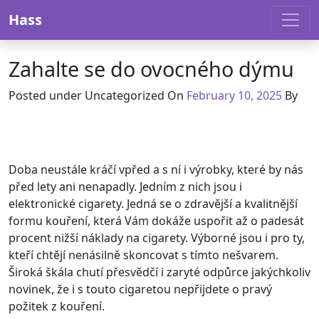
Skip to content
Hass
Zahalte se do ovocného dýmu
Posted under Uncategorized On
February 10, 2025
By
Doba neustále kráčí vpřed a s ní i výrobky, které by nás
před lety ani nenapadly. Jedním z nich jsou i
elektronické cigarety
. Jedná se o zdravější a kvalitnější
formu kouření, která Vám dokáže uspořit až o padesát
procent nižší náklady na cigarety. Výborné jsou i pro ty,
kteří chtějí nenásilně skoncovat s tímto nešvarem.
Široká škála chutí přesvědčí i zaryté odpůrce jakýchkoliv
novinek, že i s touto cigaretou nepřijdete o pravý
požitek z kouření.