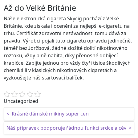
Až do Velké Británie
Naše elektronická cigareta Skycig pochází z Velké
Británie, kde získala i ocenění za nejlepší e-cigaretu na
trhu. Certifikát zdravotní nezávadnosti tomu dává za
pravdu. Výrobci pojali tuto cigaretu opravdu jedinečně,
téměř bezúdržbová, žádné složité dolití nikotinového
roztoku, vždy plně nabita, díky přenosné dobíjecí
krabičce. Zabijte jednou pro vždy čtyři tisíce škodlivých
chemikálií v klasických nikotinových cigaretách a
vyzkoušejte náš startovací balíček.
Uncategorized
Post navigation
<
Krásné dámské mikiny super cen
Náš přípravek podporuje řádnou funkci srdce a cév
>