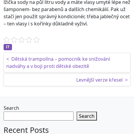
lžička sody na půl litru vody a máte vlasy umyté lépe než
šamponem- bez parabenů a dalších chemikálií. Pak už
stačí jen použít správný kondicionér, třeba jablečný ocet
– ten vlasy i s kořínky důkladně vyživí.
IT
Post navigation
<
Dětská trampolína – pomocník ke snižování
nadváhy a v boji proti dětské obezitě
Levnější verze křesel
>
Search
Search
Recent Posts