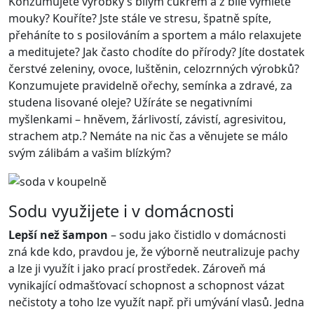
Konzumujete výrobky s bílým cukrem a z bílé vymleté
mouky? Kouříte? Jste stále ve stresu, špatně spíte,
přeháníte to s posilováním a sportem a málo relaxujete
a meditujete? Jak často chodíte do přírody? Jíte dostatek
čerstvé zeleniny, ovoce, luštěnin, celozrnných výrobků?
Konzumujete pravidelně ořechy, semínka a zdravé, za
studena lisované oleje? Užíráte se negativními
myšlenkami – hněvem, žárlivostí, závistí, agresivitou,
strachem atp.? Nemáte na nic čas a věnujete se málo
svým zálibám a vašim blízkým?
Sodu využijete i v domácnosti
Lepší než šampon
– sodu jako čistidlo v domácnosti
zná kde kdo, pravdou je, že výborně neutralizuje pachy
a lze ji využít i jako prací prostředek. Zároveň má
vynikající odmašťovací schopnost a schopnost vázat
nečistoty a toho lze využít např. při umývání vlasů. Jedna