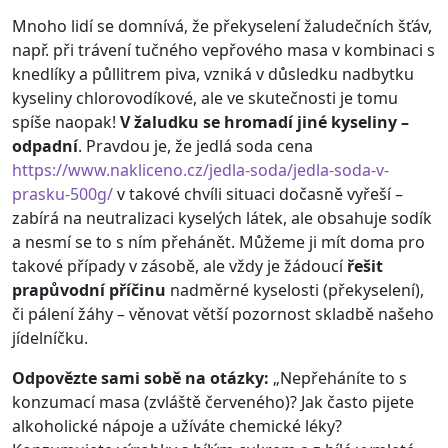
Mnoho lidí se domnívá, že překyselení žaludečních šťáv,
např. při trávení tučného vepřového masa v kombinaci s
knedlíky a půllitrem piva, vzniká v důsledku nadbytku
kyseliny chlorovodíkové, ale ve skutečnosti je tomu
spíše naopak!
V žaludku se hromadí jiné kyseliny –
odpadní
. Pravdou je, že jedlá soda cena
https://www.nakliceno.cz/jedla-soda/jedla-soda-v-
prasku-500g/
v takové chvíli situaci dočasně vyřeší –
zabírá na neutralizaci kyselých látek, ale obsahuje sodík
a nesmí se to s ním přehánět. Můžeme ji mít doma pro
takové případy v zásobě, ale vždy je žádoucí
řešit
prapůvodní příčinu
nadměrné kyselosti (překyselení),
či pálení žáhy – věnovat větší pozornost skladbě našeho
jídelníčku.
Odpovězte sami sobě na otázky:
„Nepřeháníte to s
konzumací masa (zvláště červeného)? Jak často pijete
alkoholické nápoje a užíváte chemické léky?