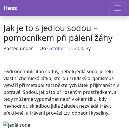
Skip to content
Hass
Jak je to s jedlou sodou –
pomocníkem při pálení žáhy
Posted under
IT
On
October 12, 2020
By
Hydrogenuhličitan sodný, neboli jedlá soda, je tělu
vlastní chemická látka, kterou si lidský organismus
vytváří při metabolizaci některých látek přijímaných v
potravě. Sodou, jakožto přirozeným prostředkem, si
tedy můžeme vypomáhat např. v okamžiku, kdy
nevhodnou skladbou jídla žaludek nezvládá trávit
efektivně, a trávení provází tzv. odpadní kyseliny.