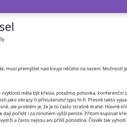
sel
By
ák, musí přemýšlet nad koupí něčeho na sezení. Možností je 
zvyklostí měla být křesla, potažmo pohovka, konferenční sto
ti jako obrazy či příslušenství typu hi-fi. Přesně takto vy
krásné, ale problém je, že je to často strašně drahé. Hlavně 
y se dají pořídit i za mnohem vyšší peníze. Přitom kupovat kř
drží a často nejsou ani příliš pohodlná. Člověk tak vyhodí pe