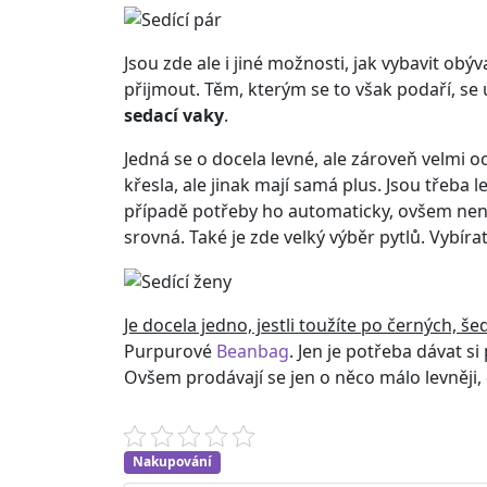
Jsou zde ale i jiné možnosti, jak vybavit obý
přijmout. Těm, kterým se to však podaří, se 
sedací vaky
.
Jedná se o docela levné, ale zároveň velmi o
křesla, ale jinak mají samá plus. Jsou třeba 
případě potřeby ho automaticky, ovšem nenás
srovná. Také je zde velký výběr pytlů. Vybírat 
Je docela jedno, jestli toužíte po černých, š
Purpurové
Beanbag
. Jen je potřeba dávat si
Ovšem prodávají se jen o něco málo levněji,
Nakupování