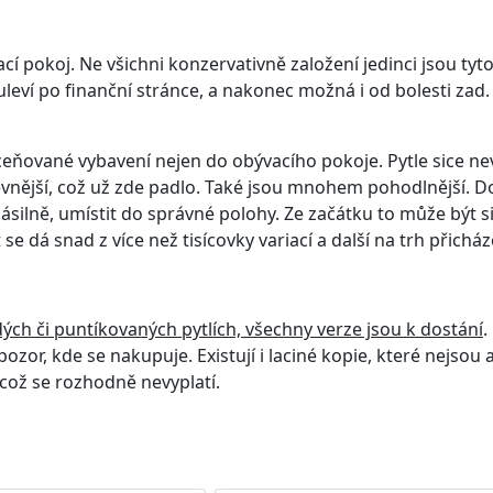
vací pokoj. Ne všichni konzervativně založení jedinci jsou t
uleví po finanční stránce, a nakonec možná i od bolesti zad
ceňované vybavení nejen do obývacího pokoje. Pytle sice nev
levnější, což už zde padlo. Také jsou mnohem pohodlnější. Do
ilně, umístit do správné polohy. Ze začátku to může být sic
se dá snad z více než tisícovky variací a další na trh přicháze
edých či puntíkovaných pytlích, všechny verze jsou k dostání
.
 pozor, kde se nakupuje. Existují i laciné kopie, které nejsou 
 což se rozhodně nevyplatí.