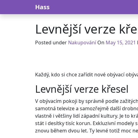
Skip to content
Hass
Levnější verze kře
Posted under
Nakupování
On
May 15, 2021
Každý, kdo si chce zařídit nové obývací obýv
Levnější verze křesel
V obývacím pokoji by správně podle zažitých 
samotná televize a samozřejmě další drobnos
vlastně i většiny lidí západní kultury. Je to 
stát i desítky tisíc korun. Exkluzivní model
znovu během dvou let. Ty levné totiž moc nevy