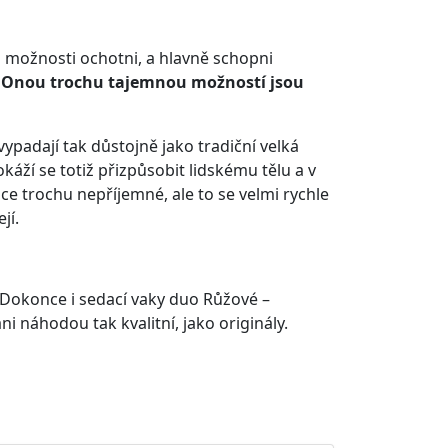
yto možnosti ochotni, a hlavně schopni
.
Onou trochu tajemnou možností jsou
ypadají tak důstojně jako tradiční velká
káží se totiž přizpůsobit lidskému tělu a v
e trochu nepříjemné, ale to se velmi rychle
jí.
 Dokonce i sedací vaky duo Růžové –
ani náhodou tak kvalitní, jako originály.