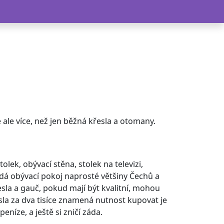
ale více, než jen běžná křesla a otomany.
lek, obývací stěna, stolek na televizi,
padá obývací pokoj naprosté většiny Čechů a
křesla a gauč, pokud mají být kvalitní, mohou
esla za dva tisíce znamená nutnost kupovat je
níze, a ještě si zničí záda.