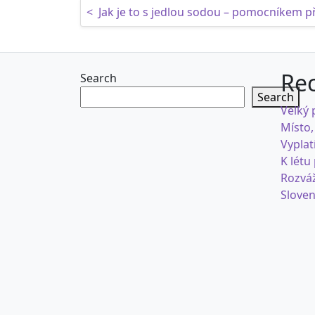
Post navigation
<
Jak je to s jedlou sodou – pomocníkem př
Rec
Search
Search
Velký 
Místo,
Vyplat
K létu
Rozváž
Sloven