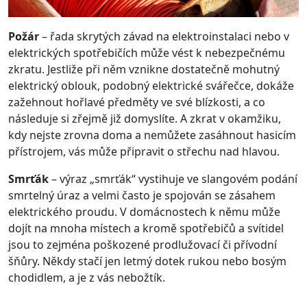
Požár
– řada skrytých závad na elektroinstalaci nebo v
elektrických spotřebičích může vést k nebezpečnému
zkratu. Jestliže při něm vznikne dostatečně mohutný
elektrický oblouk, podobný elektrické svářečce, dokáže
zažehnout hořlavé předměty ve své blízkosti, a co
následuje si zřejmě již domyslíte. A zkrat v okamžiku,
kdy nejste zrovna doma a nemůžete zasáhnout hasicím
přístrojem, vás může připravit o střechu nad hlavou.
Smrťák
– výraz „smrťák“ vystihuje ve slangovém podání
smrtelný úraz a velmi často je spojován se zásahem
elektrického proudu. V domácnostech k němu může
dojít na mnoha místech a kromě spotřebičů a svítidel
jsou to zejména poškozené prodlužovací či přívodní
šňůry. Někdy stačí jen letmý dotek rukou nebo bosým
chodidlem, a je z vás nebožtík.