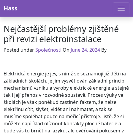
Skip to content
Hass
Nejčastější problémy zjištěné
při revizi elektroinstalace
December 17, 2023
Posted under
Společnosti
On
June 24, 2024
By
Elektrická energie je jev, s nímž se seznamují již děti na
základních školách. Je jim vysvětlován základní princip
mechanismů vzniku a výroby elektrické energie a stejně
tak i její přenos v rozvodné soustavě. Proces výuky ve
školách je však poněkud zastíněn faktem, že nelze
elektřinu cítit, slyšet, vidět ani nahmatat, a tak se
musíme spoléhat pouze na měřicí přístroje. Jistě, že si
můžete například olíznout kontakty ploché baterie a
bude vás to brnět na jazyku, ale ověřování pokusem v