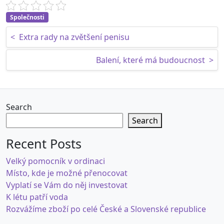
Společnosti
Post navigation
<
Extra rady na zvětšení penisu
Balení, které má budoucnost
>
Search
Search
Recent Posts
Velký pomocník v ordinaci
Místo, kde je možné přenocovat
Vyplatí se Vám do něj investovat
K létu patří voda
Rozvážíme zboží po celé České a Slovenské republice