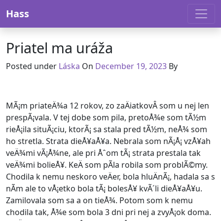
Skip to content
Hass
Priatel ma uráža
December 14, 2023
Posted under
Láska
On
December 19, 2023
By
MÃ¡m priateÄ¾a 12 rokov, zo zaÄiatkovÂ som u nej len
prespÃ¡vala. V tej dobe som pila, pretoÅ¾e som tÃ½m
rieÅ¡ila situÃ¡ciu, ktorÃ¡ sa stala pred tÃ½m, neÅ¾ som
ho stretla. Strata dieÅ¥aÅ¥a. Nebrala som nÃ¡Å¡ vzÅ¥ah
veÄ¾mi vÃ¡Å¾ne, ale pri Åˆom tÃ¡ strata prestala tak
veÄ¾mi bolieÅ¥. KeÄ som pÃ­la robila som problÃ©my.
Chodila k nemu neskoro veÄer, bola hluÄnÃ¡, hadala sa s
nÃ­m ale to vÅ¡etko bola tÃ¡ bolesÅ¥ kvÃ´li dieÅ¥aÅ¥u.
Zamilovala som sa a on tieÅ¾. Potom som k nemu
chodila tak, Å¾e som bola 3 dni pri nej a zvyÅ¡ok doma.