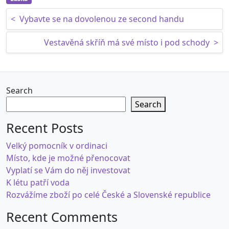
Post navigation
<
Vybavte se na dovolenou ze second handu
Vestavěná skříň má své místo i pod schody
>
Search
Search
Recent Posts
Velký pomocník v ordinaci
Místo, kde je možné přenocovat
Vyplatí se Vám do něj investovat
K létu patří voda
Rozvážíme zboží po celé České a Slovenské republice
Recent Comments