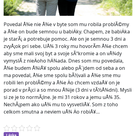
Povedal Å¾e nie Å¾e v byte som mu robila problÃ©my
a Å¾e on bude semnou u babiÄky. Chapem, ze babiÄka
je starÃ¡ a potrebuje pomoc. Ale on je semnou 3 dni a
zvyÅ¡ok pri sebe. UÅ¾ 3 roky mu hovorÃ­m Å¾e chcem
aby sme mali svoj byt a svoje sÃºkromie a on vÅ¾dy
vymyslÃ­ z nieÄoho hÄ¾ada. Dnes som mu povedala,
Å¾e budem Å¾iÅ¥ spolu alebo pÃ´jdem od seba a on
ma povedal, Å¾e sme spolu bÃ½vali a Å¾e sme mu
robili len problÃ©my a Å¾e Äo chcem vzdaÅ¥ on je
porad v prÃ¡ci a so mnou Å¾ije (3 dni v tÃ½Å¾dni). Mysli
si ze je to normÃ¡lne. Je mi 31 rokov a jemu uÅ¾ 35.
NechÃ¡pem ako uÅ¾ mu to vysvetliÅ¥. Som z toho
celkom smutna a neviem uÅ¾ Äo robiÅ¥…
Láska