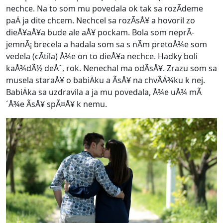
nechce. Na to som mu povedala ok tak sa rozÃ­deme
paÄ ja dite chcem. Nechcel sa rozÃ­sÅ¥ a hovoril zo
dieÅ¥aÅ¥a bude ale aÅ¥ pockam. Bola som neprÃ­
jemnÃ¡ brecela a hadala som sa s nÃ­m pretoÅ¾e som
vedela (cÃ­tila) Å¾e on to dieÅ¥a nechce. Hadky boli
kaÅ¾dÃ½ deÅˆ, rok. Nenechal ma odÃ­sÅ¥. Zrazu som sa
musela staraÅ¥ o babiÄku a Ã­sÅ¥ na chvÃ­Ä¾ku k nej.
BabiÄka sa uzdravila a ja mu povedala, Å¾e uÅ¾ mÃ
´Å¾e Ã­sÅ¥ spÃ¤Å¥ k nemu.