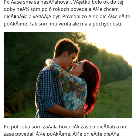
Po Äase sme sa nasÅ¥ahovali. VÅ¡etko bolo ok do tej
doby neÅ¾ som po 6 rokoch povedala Å¾e chcem
dieÅ¥aÅ¥a a vÃ¤ÄÅ¡Ã­ byt. Povedal zo Ã¡no ale Å¾e eÅ¡te
poÄkÃ¡me. Tak som mu verila ale mala pochybnosti.
Po pol roku som zaÄala hovoriÅ¥ zase o dieÅ¥ati a on
zase povedal, Å¾e poÄkÃ¡me, Å¾e on eÅ¡te dieÅ¥a